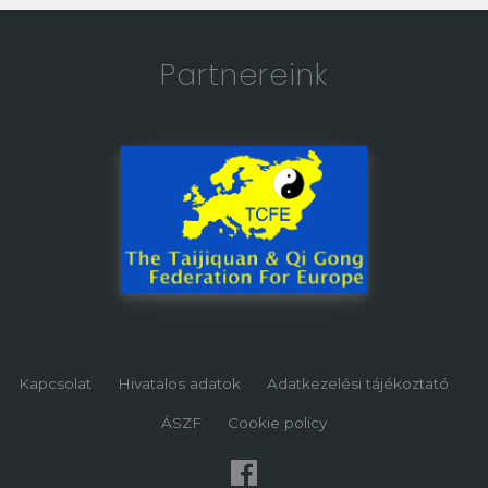
Partnereink
Kapcsolat
Hivatalos adatok
Adatkezelési tájékoztató
ÁSZF
Cookie policy