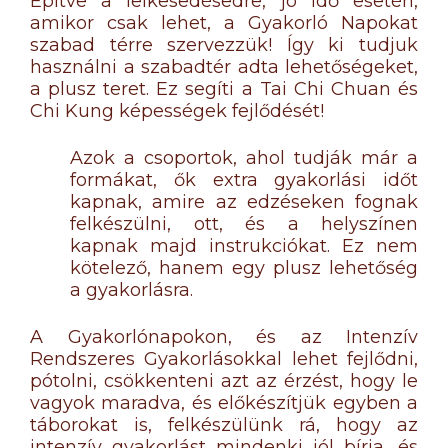
Építve a lelkesedésedre, jó idő esetén,
amikor csak lehet, a Gyakorló Napokat
szabad térre szervezzük! Így ki tudjuk
használni a szabadtér adta lehetőségeket,
a plusz teret. Ez segíti a Tai Chi Chuan és
Chi Kung képességek fejlődését!
Azok a csoportok, ahol tudják már a
formákat, ők extra gyakorlási időt
kapnak, amire az edzéseken fognak
felkészülni, ott, és a helyszínen
kapnak majd instrukciókat. Ez nem
kötelező, hanem egy plusz lehetőség
a gyakorlásra.
A Gyakorlónapokon, és az Intenzív
Rendszeres Gyakorlásokkal lehet fejlődni,
pótolni, csökkenteni azt az érzést, hogy le
vagyok maradva, és előkészítjük egyben a
táborokat is, felkészülünk rá, hogy az
intenzív gyakorlást mindenki jól bírja, és