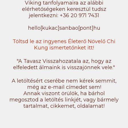
Viking tanfolyamaira az alábbi
elérhetőségeken keresztül tudsz
jelentkezni: +36 20 971 7431
hello[kukac]sanbao[pont]hu
Töltsd le az ingyenes Életerő Növelő Chi
Kung ismertetőnket itt!
"A Tavasz Visszahozatala az, hogy az
elfeledett álmaink is visszajönnek vele."
A letöltésért cserébe nem kérek semmit,
még az e-mail címedet sem!
Annak viszont örülök, ha bárhol
megosztod a letöltés linkjét, vagy bármely
tartalmat, cikkemet, oldalamat!