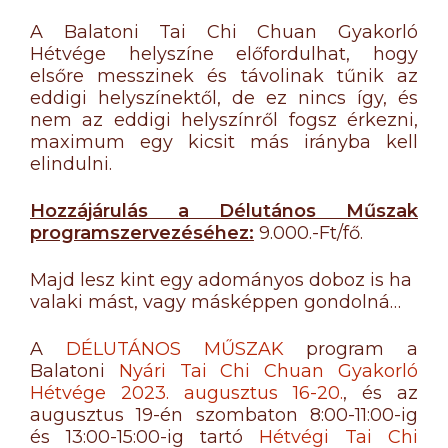
A Balatoni Tai Chi Chuan Gyakorló
Hétvége helyszíne előfordulhat, hogy
elsőre messzinek és távolinak tűnik az
eddigi helyszínektől, de ez nincs így, és
nem az eddigi helyszínről fogsz érkezni,
maximum egy kicsit más irányba kell
elindulni.
Hozzájárulás a Délutános Műszak
programszervezéséhez:
9.000.-Ft/fő.
Majd lesz kint egy adományos doboz is ha
valaki mást, vagy másképpen gondolná…
A
DÉLUTÁNOS MŰSZAK
program a
Balatoni
Nyári Tai Chi Chuan Gyakorló
Hétvége 2023. augusztus 16-20.
, és az
augusztus 19-én szombaton 8:00-11:00-ig
és 13:00-15:00-ig tartó
Hétvégi Tai Chi